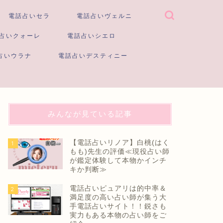
電話占いセラ
電話占いヴェルニ
占いクォーレ
電話占いシエロ
占いウラナ
電話占いデスティニー
みんなが見ている記事
【電話占いリノア】白桃(はく
1
もも)先生の評価≪現役占い師
が鑑定体験して本物かインチ
キか判断≫
電話占いピュアリは的中率＆
2
満足度の高い占い師が集う大
手電話占いサイト！！鋭さも
実力もある本物の占い師をご