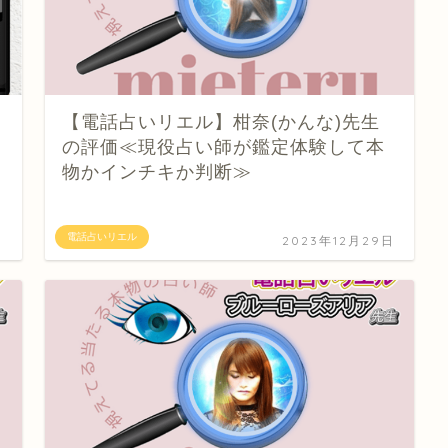
【電話占いリエル】柑奈(かんな)先生
の評価≪現役占い師が鑑定体験して本
物かインチキか判断≫
電話占いリエル
日
2023年12月29日