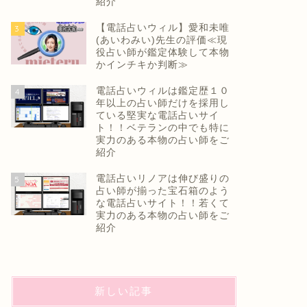
紹介
【電話占いウィル】愛和未唯
3
(あいわみい)先生の評価≪現
役占い師が鑑定体験して本物
かインチキか判断≫
電話占いウィルは鑑定歴１０
4
年以上の占い師だけを採用し
ている堅実な電話占いサイ
ト！！ベテランの中でも特に
実力のある本物の占い師をご
紹介
電話占いリノアは伸び盛りの
5
占い師が揃った宝石箱のよう
な電話占いサイト！！若くて
実力のある本物の占い師をご
紹介
新しい記事