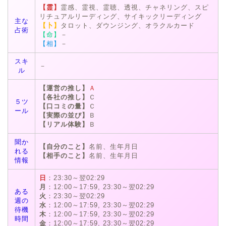
【霊】
霊感、霊視、霊聴、透視、チャネリング、スピ
リチュアルリーディング、サイキックリーディング
主な
【卜】
タロット、ダウンジング、オラクルカード
占術
【命】
－
【相】
－
スキ
－
ル
【運営の推し】
Ａ
【各社の推し】
Ｃ
５ツ
【口コミの量】
Ｃ
ール
【実際の並び】
Ｂ
【リアル体験】
Ｂ
聞か
【自分のこと】
名前、生年月日
れる
【相手のこと】
名前、生年月日
情報
日
：23:30～翌02:29
月
：12:00～17:59, 23:30～翌02:29
ある
火
：23:30～翌02:29
週の
水
：12:00～17:59, 23:30～翌02:29
待機
木
：12:00～17:59, 23:30～翌02:29
時間
金
：12:00～17:59, 23:30～翌02:29