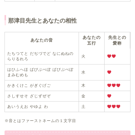
那津目先生とあなたの相性
あなたの
先生との
あなたの音
五行
愛称
たちつてと だぢづでど なにぬねの
火
らりるれろ
はひふへほ ばびぶべぼ ぱぴぷぺぽ
水
まみむめも
かきくけこ がぎぐげご
木
さしすせそ ざじずぜぞ
金
あいうえお やゆよ わ
土
※音とはファーストネームの１文字目