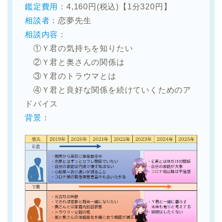
鑑定費用
：4,160円(税込)【1分320円】
相談者
：恋夢先生
相談内容
：
①Ｙ君の気持ちを知りたい
②Ｙ君と奥さんの関係は
③Ｙ君のトラウマとは
④Ｙ君と良好な関係を続けていくためのア
ドバイス
背景
：