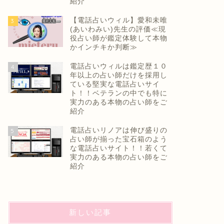
紹介
【電話占いウィル】愛和未唯
3
(あいわみい)先生の評価≪現
役占い師が鑑定体験して本物
かインチキか判断≫
電話占いウィルは鑑定歴１０
4
年以上の占い師だけを採用し
ている堅実な電話占いサイ
ト！！ベテランの中でも特に
実力のある本物の占い師をご
紹介
電話占いリノアは伸び盛りの
5
占い師が揃った宝石箱のよう
な電話占いサイト！！若くて
実力のある本物の占い師をご
紹介
新しい記事