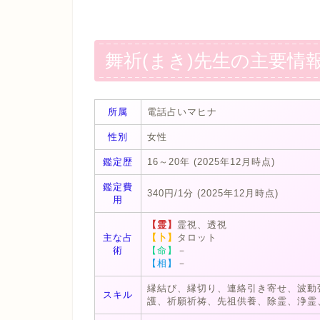
舞祈(まき)先生の主要情
所属
電話占いマヒナ
性別
女性
鑑定歴
16～20年 (2025年12月時点)
鑑定費
340円/1分 (2025年12月時点)
用
【霊】
霊視、透視
主な占
【卜】
タロット
術
【命】
－
【相】
－
縁結び、縁切り、連絡引き寄せ、波動
スキル
護、祈願祈祷、先祖供養、除霊、浄霊