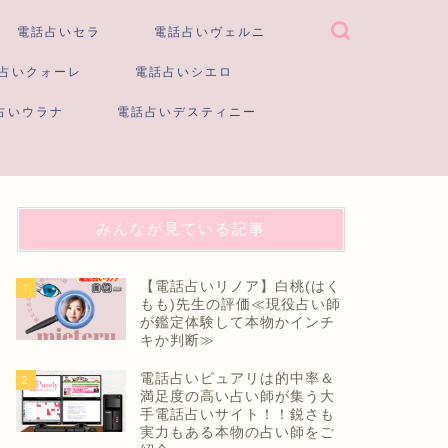
電話占いセラ
電話占いヴェルニ
占いクォーレ
電話占いシエロ
占いウラナ
電話占いデスティニー
みんなが見ている記事
【電話占いリノア】白桃(はく
1
もも)先生の評価≪現役占い師
が鑑定体験して本物かインチ
キか判断≫
電話占いピュアリは的中率＆
2
満足度の高い占い師が集う大
手電話占いサイト！！鋭さも
実力もある本物の占い師をご