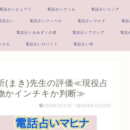
電話占いピュアリ
電話占いウィル
電話占いリノア
電話占い
電話占いフィール
電話占いマヒナ
電話
い
電話占いみみずくの砦
電話占いアクシア
電話
リエル
電話占いロバミミ
電話占い絆
(まき)先生の評価≪現役占
物かインチキか判断≫
2024年7月17日
/
2025年12月20日