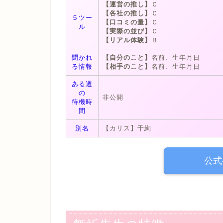
【運営の推し】
Ｃ
【各社の推し】
Ｃ
５ツー
【口コミの量】
Ｃ
ル
【実際の並び】
Ｃ
【リアル体験】
Ｂ
聞かれ
【自分のこと】
名前、生年月日
る情報
【相手のこと】
名前、生年月日
ある週
の
非公開
待機時
間
別名
【カリス】千絢
公式