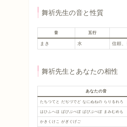
舞祈先生の音と性質
音
五行
まき
水
信頼、
舞祈先生とあなたの相性
あなたの音
たちつてと だぢづでど なにぬねの らりるれろ
はひふへほ ばびぶべぼ ぱぴぷぺぽ まみむめも
かきくけこ がぎぐげご