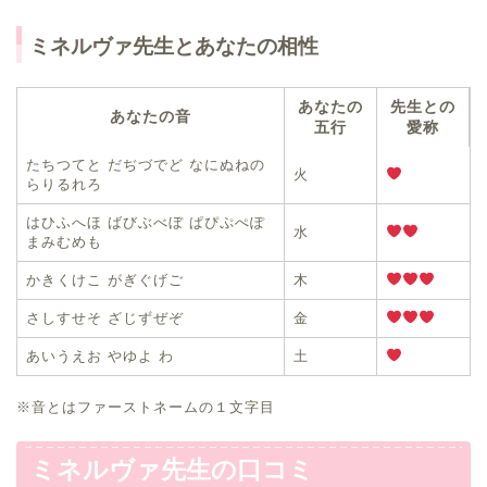
ミネルヴァ先生とあなたの相性
あなたの
先生との
あなたの音
五行
愛称
たちつてと だぢづでど なにぬねの
火
らりるれろ
はひふへほ ばびぶべぼ ぱぴぷぺぽ
水
まみむめも
かきくけこ がぎぐげご
木
さしすせそ ざじずぜぞ
金
あいうえお やゆよ わ
土
※音とはファーストネームの１文字目
ミネルヴァ先生の口コミ