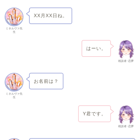
XX月XX日ね。
ミネルヴァ先
生
はーい。
相談者･恋夢
お名前は？
ミネルヴァ先
生
Y君です。
相談者･恋夢