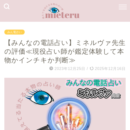
みん電占い
【みんなの電話占い】ミネルヴァ先生
の評価≪現役占い師が鑑定体験して本
物かインチキか判断≫
2023年12月25日
/
2025年12月16日