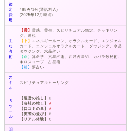
鑑
定
489円/1分(通話料込)
費
(2025年12月時点)
用
【霊】
霊感、霊視、スピリチュアル鑑定、チャネリン
グ、透視
主
【卜】
エネルギールーン、オラクルカード、エンジェル
な
カード、エンジェルオラクルカード、ダウジング、水晶
占
ダウジング、水晶占い
術
【命】
算命学、六星占術、西洋占星術、カバラ数秘術、
ホロスコープ、占星術
【相】
夢占い
ス
キ
スピリチュアルヒーリング
ル
【運営の推し】
Ｂ
５
【各社の推し】
Ａ
ツ
【口コミの量】
Ａ
ー
【実際の並び】
Ｂ
ル
【リアル体験】
Ｃ
聞