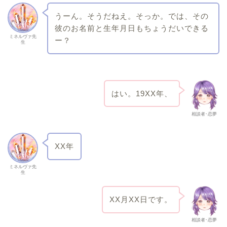
うーん。そうだねえ。そっか。では、その
彼のお名前と生年月日もちょうだいできる
ミネルヴァ先
ー？
生
はい。19XX年、
相談者･恋夢
XX年
ミネルヴァ先
生
XX月XX日です。
相談者･恋夢