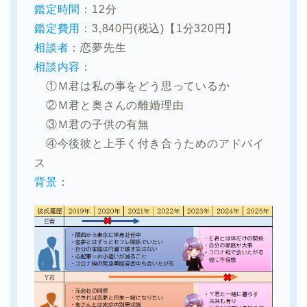
鑑定時間
：12分
鑑定費用
：3,840円(税込)【1分320円】
相談者
：恋夢先生
相談内容
：
①Ｍ君は私の事をどう思っているか
②Ｍ君と奥さんの離婚理由
③Ｍ君の子供の有無
④今後彼と上手く付き合うためのアドバイ
ス
背景
：