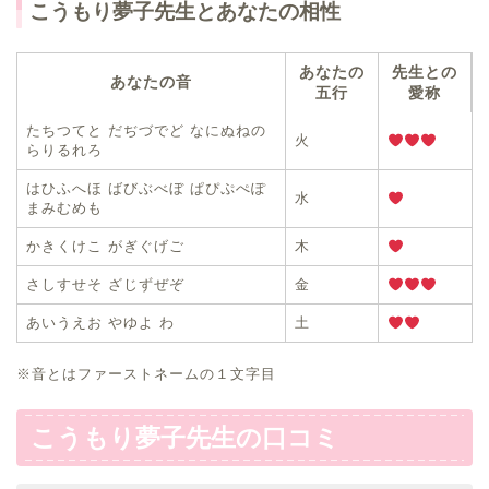
こうもり夢子先生とあなたの相性
あなたの
先生との
あなたの音
五行
愛称
たちつてと だぢづでど なにぬねの
火
らりるれろ
はひふへほ ばびぶべぼ ぱぴぷぺぽ
水
まみむめも
かきくけこ がぎぐげご
木
さしすせそ ざじずぜぞ
金
あいうえお やゆよ わ
土
※音とはファーストネームの１文字目
こうもり夢子先生の口コミ