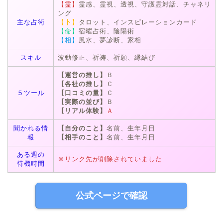
【霊】
霊感、霊視、透視、守護霊対話、チャネリ
ング
主な占術
【卜】
タロット、インスピレーションカード
【命】
宿曜占術、陰陽術
【相】
風水、夢診断、家相
スキル
波動修正、祈祷、祈願、縁結び
【運営の推し】
Ｂ
【各社の推し】
Ｃ
５ツール
【口コミの量】
Ｃ
【実際の並び】
Ｂ
【リアル体験】
Ａ
聞かれる情
【自分のこと】
名前、生年月日
報
【相手のこと】
名前、生年月日
ある週の
※リンク先が削除されていました
待機時間
公式ページで確認