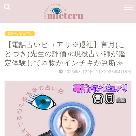
電話占いピュアリ
【電話占いピュアリ※退社】言月(こ
とづき)先生の評価≪現役占い師が鑑
定体験して本物かインチキか判断≫
2023年8月29日
/
2025年4月8日