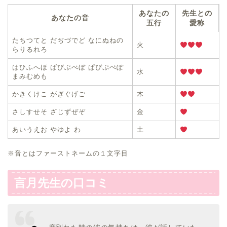
あなたの
先生との
あなたの音
五行
愛称
たちつてと だぢづでど なにぬねの
火
らりるれろ
はひふへほ ばびぶべぼ ぱぴぷぺぽ
水
まみむめも
かきくけこ がぎぐげご
木
さしすせそ ざじずぜぞ
金
あいうえお やゆよ わ
土
※音とはファーストネームの１文字目
言月先生の口コミ