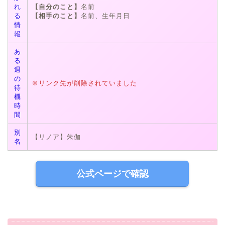
れ
【自分のこと】
名前
る
【相手のこと】
名前、生年月日
情
報
あ
る
週
の
※リンク先が削除されていました
待
機
時
間
別
【リノア】朱伽
名
公式ページで確認