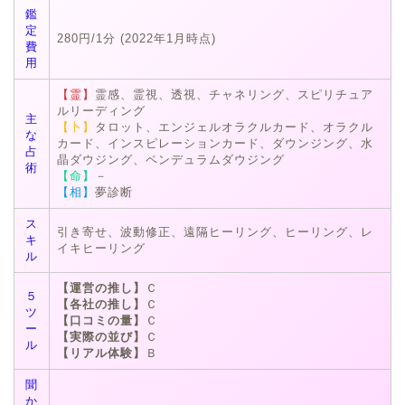
鑑
定
280円/1分 (2022年1月時点)
費
用
【霊】
霊感、霊視、透視、チャネリング、スピリチュア
ルリーディング
主
【卜】
タロット、エンジェルオラクルカード、オラクル
な
カード、インスピレーションカード、ダウンジング、水
占
晶ダウジング、ペンデュラムダウジング
術
【命】
－
【相】
夢診断
ス
引き寄せ、波動修正、遠隔ヒーリング、ヒーリング、レ
キ
イキヒーリング
ル
【運営の推し】
Ｃ
５
【各社の推し】
Ｃ
ツ
【口コミの量】
Ｃ
ー
【実際の並び】
Ｃ
ル
【リアル体験】
Ｂ
聞
か