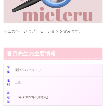
※このページはプロモーションを含みます。
言月先生の主要情報
所
電話占いピュアリ
属
性
女性
別
鑑
定
13年 (2022年1月時点)
歴