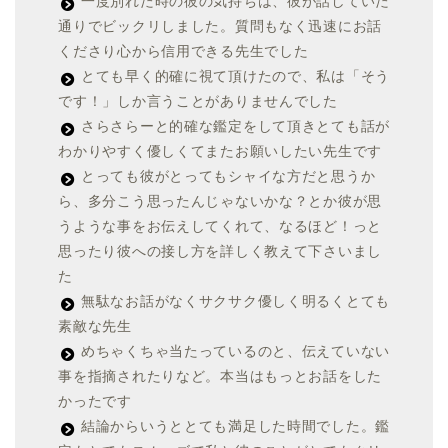
一度別れた時の彼の気持ちは、彼が話していた
通りでビックリしました。質問もなく迅速にお話
くださり心から信用できる先生でした
とても早く的確に視て頂けたので、私は「そう
です！」しか言うことがありませんでした
さらさらーと的確な鑑定をして頂きとても話が
わかりやすく優しくてまたお願いしたい先生です
とっても彼がとってもシャイな方だと思うか
ら、多分こう思ったんじゃないかな？とか彼が思
うような事をお伝えしてくれて、なるほど！っと
思ったり彼への接し方を詳しく教えて下さいまし
た
無駄なお話がなくサクサク優しく明るくとても
素敵な先生
めちゃくちゃ当たっているのと、伝えていない
事を指摘されたりなど。本当はもっとお話をした
かったです
結論からいうととても満足した時間でした。鑑