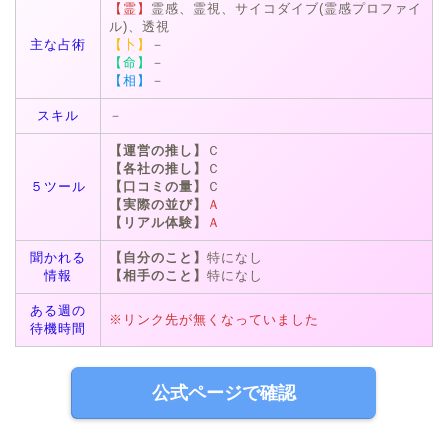
【霊】
霊感、霊視、サイコダイブ(霊感プロファイ
ル)、透視
主な占術
【卜】
－
【命】
－
【相】
－
スキル
－
【運営の推し】
Ｃ
【各社の推し】
Ｃ
５ツール
【口コミの量】
Ｃ
【実際の並び】
Ａ
【リアル体験】
Ａ
聞かれる
【自分のこと】
特になし
情報
【相手のこと】
特になし
ある週の
※リンク先が無くなっていました
待機時間
公式ページで確認