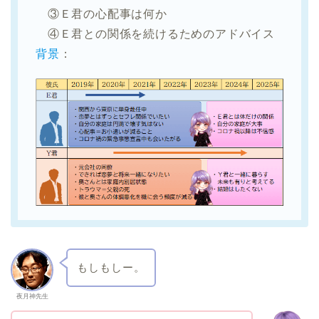
③Ｅ君の心配事は何か
④Ｅ君との関係を続けるためのアドバイス
背景
：
もしもしー。
夜月神先生