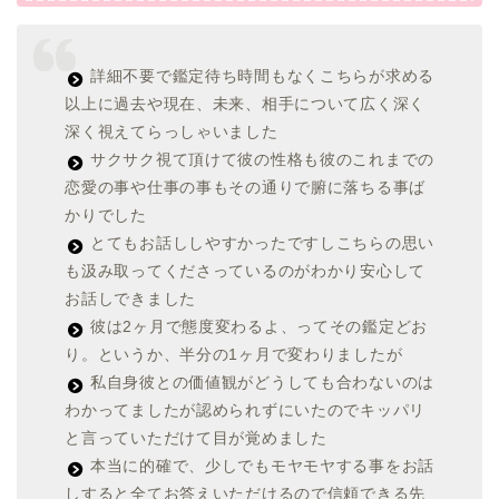
詳細不要で鑑定待ち時間もなくこちらが求める
以上に過去や現在、未来、相手について広く深く
深く視えてらっしゃいました
サクサク視て頂けて彼の性格も彼のこれまでの
恋愛の事や仕事の事もその通りで腑に落ちる事ば
かりでした
とてもお話ししやすかったですしこちらの思い
も汲み取ってくださっているのがわかり安心して
お話しできました
彼は2ヶ月で態度変わるよ、ってその鑑定どお
り。というか、半分の1ヶ月で変わりましたが
私自身彼との価値観がどうしても合わないのは
わかってましたが認められずにいたのでキッパリ
と言っていただけて目が覚めました
本当に的確で、少しでもモヤモヤする事をお話
しすると全てお答えいただけるので信頼できる先