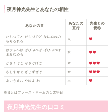
夜月神光先生とあなたの相性
あなたの
先生との
あなたの音
五行
愛称
たちつてと だぢづでど なにぬねの
火
らりるれろ
はひふへほ ばびぶべぼ ぱぴぷぺぽ
水
まみむめも
かきくけこ がぎぐげご
木
さしすせそ ざじずぜぞ
金
あいうえお やゆよ わ
土
※音とはファーストネームの１文字目
夜月神光先生の口コミ