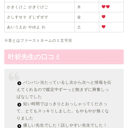
かきくけこ がぎぐげご
木
さしすせそ ざじずぜぞ
金
あいうえお やゆよ わ
土
※音とはファーストネームの１文字目
叶祈先生の口コミ
バンバン当たっているし次から次へと情報を伝
えてくれるので鑑定中ずーっと飽きずに興奮しっ
ぱなしでした
短い時間ではっきりとおっしゃってくださっ
て、とてもスッキリしました。もやもやが無くな
りました
優しい先生でした！話しやすい先生でした！