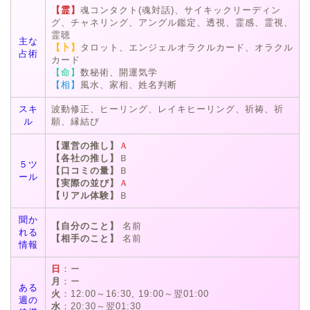
【霊】
魂コンタクト(魂対話)、サイキックリーディン
グ、チャネリング、アングル鑑定、透視、霊感、霊視、
霊聴
主な
【卜】
タロット、エンジェルオラクルカード、オラクル
占術
カード
【命】
数秘術、開運気学
【相】
風水、家相、姓名判断
スキ
波動修正、ヒーリング、レイキヒーリング、祈祷、祈
ル
願、縁結び
【運営の推し】
Ａ
【各社の推し】
Ｂ
５ツ
【口コミの量】
Ｂ
ール
【実際の並び】
Ａ
【リアル体験】
Ｂ
聞か
【自分のこと】
名前
れる
【相手のこと】
名前
情報
日
：ー
月
：ー
ある
火
：12:00～16:30, 19:00～翌01:00
週の
水
：20:30～翌01:30