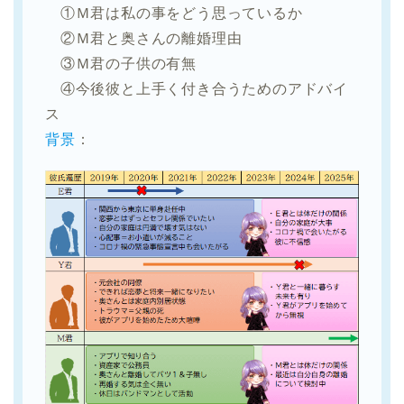
①Ｍ君は私の事をどう思っているか
②Ｍ君と奥さんの離婚理由
③Ｍ君の子供の有無
④今後彼と上手く付き合うためのアドバイ
ス
背景
：