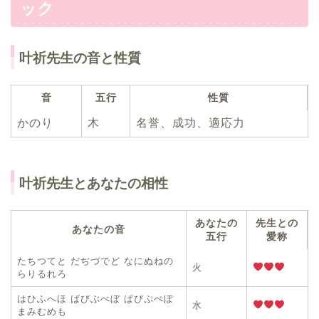
ック
叶祈先生の音と性質
音
五行
性質
かのり
木
名誉、成功、適応力
叶祈先生とあなたの相性
あなたの
先生との
あなたの音
五行
愛称
たちつてと だぢづでど なにぬねの
火
らりるれろ
はひふへほ ばびぶべぼ ぱぴぷぺぽ
水
まみむめも