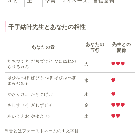
ゆと
土
堅実、マイペース、自信過剰
千手結叶先生とあなたの相性
あなたの
先生との
あなたの音
五行
愛称
たちつてと だぢづでど なにぬねの
火
らりるれろ
はひふへほ ばびぶべぼ ぱぴぷぺぽ
水
まみむめも
かきくけこ がぎぐげご
木
さしすせそ ざじずぜぞ
金
あいうえお やゆよ わ
土
※音とはファーストネームの１文字目