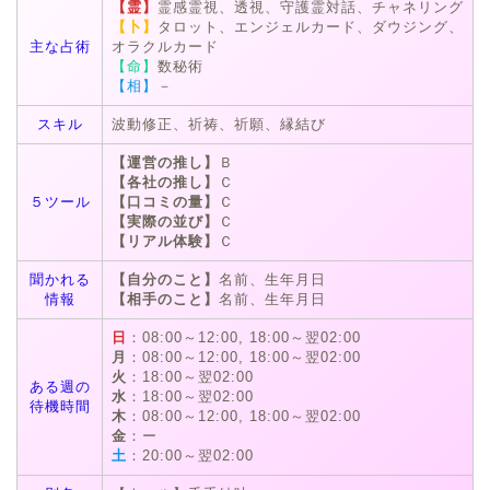
【霊】
霊感霊視、透視、守護霊対話、チャネリング
【卜】
タロット、エンジェルカード、ダウジング、
主な占術
オラクルカード
【命】
数秘術
【相】
－
スキル
波動修正、祈祷、祈願、縁結び
【運営の推し】
Ｂ
【各社の推し】
Ｃ
５ツール
【口コミの量】
Ｃ
【実際の並び】
Ｃ
【リアル体験】
Ｃ
聞かれる
【自分のこと】
名前、生年月日
情報
【相手のこと】
名前、生年月日
日
：08:00～12:00, 18:00～翌02:00
月
：08:00～12:00, 18:00～翌02:00
火
：18:00～翌02:00
ある週の
水
：18:00～翌02:00
待機時間
木
：08:00～12:00, 18:00～翌02:00
金
：ー
土
：20:00～翌02:00