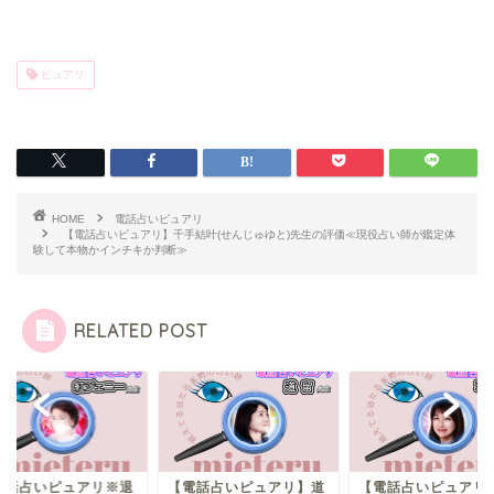
ピュアリ
HOME
電話占いピュアリ
【電話占いピュアリ】千手結叶(せんじゅゆと)先生の評価≪現役占い師が鑑定体
験して本物かインチキか判断≫
RELATED POST
電話占いピュアリ※退
【電話占いピュアリ】道
【電話占いピュアリ