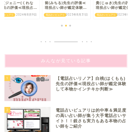
】紅ジェニー(くれな
留(みちる)先生の評価≪
貴(じゅき)先生の評
先生の評価≪現役占...
現役占い師が鑑定体験...
現役占い師が鑑定体験.
2024年8月9日
2023年8月31日
2023年8
占いピュアリ
電話占いピュアリ
電話占いピュアリ
みんなが見ている記事
1
【電話占いリノア】白桃(はくもも)
先生の評価≪現役占い師が鑑定体験
して本物かインチキか判断≫
2
電話占いピュアリは的中率＆満足度
の高い占い師が集う大手電話占いサ
イト！！鋭さも実力もある本物の占
い師をご紹介