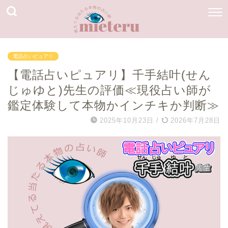
電話占いピュアリ
【電話占いピュアリ】千手結叶(せん
じゅゆと)先生の評価≪現役占い師が
鑑定体験して本物かインチキか判断≫
2025年10月23日
/
2026年7月28日