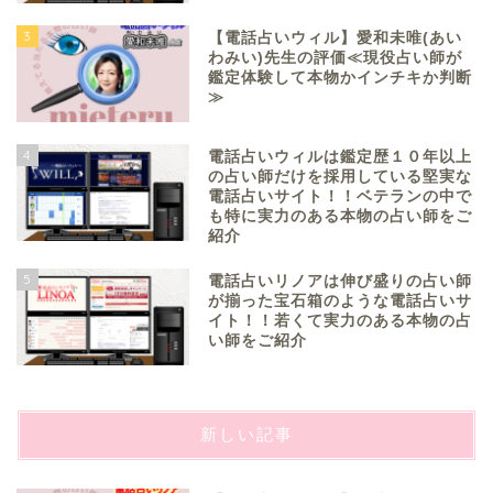
3
【電話占いウィル】愛和未唯(あい
わみい)先生の評価≪現役占い師が
鑑定体験して本物かインチキか判断
≫
4
電話占いウィルは鑑定歴１０年以上
の占い師だけを採用している堅実な
電話占いサイト！！ベテランの中で
も特に実力のある本物の占い師をご
紹介
5
電話占いリノアは伸び盛りの占い師
が揃った宝石箱のような電話占いサ
イト！！若くて実力のある本物の占
い師をご紹介
新しい記事