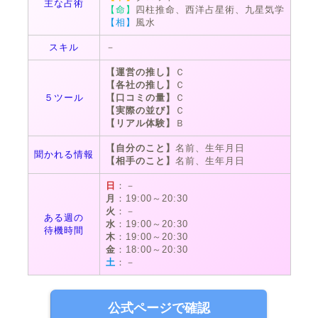
主な占術
【命】
四柱推命、西洋占星術、九星気学
【相】
風水
スキル
－
【運営の推し】
Ｃ
【各社の推し】
Ｃ
５ツール
【口コミの量】
Ｃ
【実際の並び】
Ｃ
【リアル体験】
Ｂ
【自分のこと】
名前、生年月日
聞かれる情報
【相手のこと】
名前、生年月日
日
：－
月
：19:00～20:30
火
：－
ある週の
水
：19:00～20:30
待機時間
木
：19:00～20:30
金
：18:00～20:30
土
：－
公式ページで確認