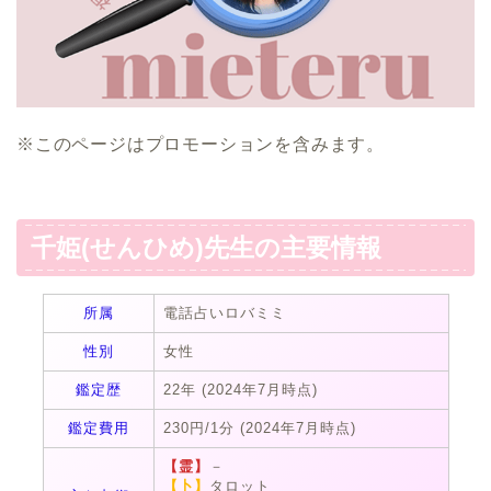
※このページはプロモーションを含みます。
千姫(せんひめ)先生の主要情報
所属
電話占いロバミミ
性別
女性
鑑定歴
22年 (2024年7月時点)
鑑定費用
230円/1分 (2024年7月時点)
【霊】
－
【卜】
タロット