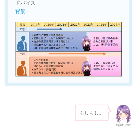
ドバイス
背景
：
もしもし。
相談者･恋夢