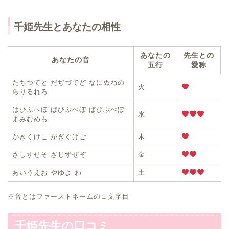
千姫先生とあなたの相性
あなたの
先生との
あなたの音
五行
愛称
たちつてと だぢづでど なにぬねの
火
らりるれろ
はひふへほ ばびぶべぼ ぱぴぷぺぽ
水
まみむめも
かきくけこ がぎぐげご
木
さしすせそ ざじずぜぞ
金
あいうえお やゆよ わ
土
※音とはファーストネームの１文字目
千姫先生の口コミ