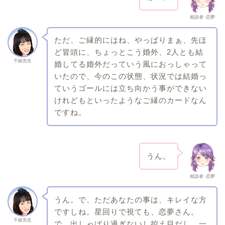
相談者･恋夢
ただ、ご縁的にはね、やっぱりまぁ、先ほ
ど冒頭に、ちょっとこう婚外、2人とも結
千姫先生
婚してる婚外だっていう風におっしゃって
いたので、今のこの状態、状況では結婚っ
ていうゴールには立ち向かう事ができない
けれどもといったようなご縁のカードなん
ですね。
うん。
相談者･恋夢
うん。で、ただあなたの事は、キレイな方
ですしね。星回りで視ても、恋夢さん。
千姫先生
で、出しゃばり過ぎないし控え目だし、一