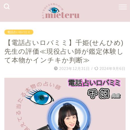
電話占いロバミミ
【電話占いロバミミ】千姫(せんひめ)
先生の評価≪現役占い師が鑑定体験し
て本物かインチキか判断≫
2023年12月31日
/
2024年9月6日