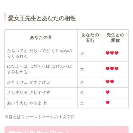
愛女王先生とあなたの相性
あなたの
先生との
あなたの音
五行
愛称
たちつてと だぢづでど なにぬねの
火
らりるれろ
はひふへほ ばびぶべぼ ぱぴぷぺぽ
水
まみむめも
かきくけこ がぎぐげご
木
さしすせそ ざじずぜぞ
金
あいうえお やゆよ わ
土
※音とはファーストネームの１文字目