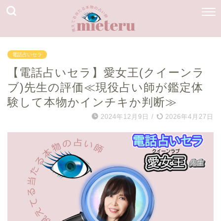
電話占いセラ
【電話占いセラ】愛女王(クイーンラ
ブ)先生の評価≪現役占い師が鑑定体
験して本物かインチキか判断≫
2024年12月9日
/
2026年4月27日