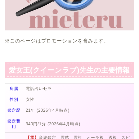
※このページはプロモーションを含みます。
愛女王(クイーンラブ)先生の主要情報
所属
電話占いセラ
性別
女性
鑑定歴
21年 (2026年4月時点)
鑑定費
340円/1分 (2026年4月時点)
用
【霊】
音波鑑定、霊感、霊視、オーラ視、透視、スピ