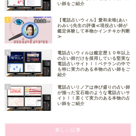
い師をご紹介
3
【電話占いウィル】愛和未唯(あい
わみい)先生の評価≪現役占い師が
鑑定体験して本物かインチキか判断
≫
4
電話占いウィルは鑑定歴１０年以上
の占い師だけを採用している堅実な
電話占いサイト！！ベテランの中で
も特に実力のある本物の占い師をご
紹介
5
電話占いリノアは伸び盛りの占い師
が揃った宝石箱のような電話占いサ
イト！！若くて実力のある本物の占
い師をご紹介
新しい記事