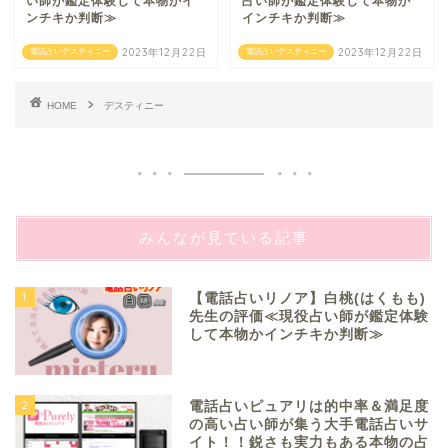
い師が鑑定体験して本物かイ
占い師が鑑定体験して本物か
ンチキか判断≫
インチキか判断≫
2023年12月22日
2023年12月22日
電話占いデスティニー
電話占いデスティニー
HOME
デスティニー
みんなが見ている記事
1
【電話占いリノア】白桃(はくもも)
先生の評価≪現役占い師が鑑定体験
して本物かインチキか判断≫
2
電話占いピュアリは的中率＆満足度
の高い占い師が集う大手電話占いサ
イト！！鋭さも実力もある本物の占