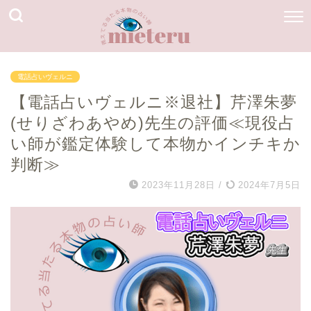
電話占いヴェルニ
【電話占いヴェルニ※退社】芹澤朱夢
(せりざわあやめ)先生の評価≪現役占
い師が鑑定体験して本物かインチキか
判断≫
2023年11月28日
/
2024年7月5日