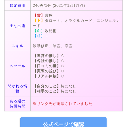
鑑定費用
240円/1分 (2021年12月時点)
【霊】
霊感
【卜】
タロット、オラクルカード、エンジェルカ
主な占術
ード
【命】
数秘術
【相】
－
スキル
波動修正、除霊、浄霊
【運営の推し】
Ｃ
【各社の推し】
Ｃ
５ツール
【口コミの量】
Ｂ
【実際の並び】
Ｃ
【リアル体験】
Ｃ
聞かれる情
【自分のこと】
特になし
報
【相手のこと】
特になし
ある週の
※リンク先が削除されていました
待機時間
公式ページで確認