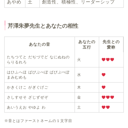
あやめ
土
創造性、積極性、リーダーシップ
芹澤朱夢先生とあなたの相性
あなたの
先生との
あなたの音
五行
愛称
たちつてと だぢづでど なにぬねの
火
らりるれろ
はひふへほ ばびぶべぼ ぱぴぷぺぽ
水
まみむめも
かきくけこ がぎぐげご
木
さしすせそ ざじずぜぞ
金
あいうえお やゆよ わ
土
※音とはファーストネームの１文字目