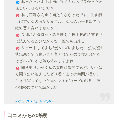
私当たったよ！本当に視てもらって良かったわ
優しいし明るいし好き
私は芹澤さん全く当たらなかったです。対面行
けばアゲなの分かりますよ。なんのカード出ても
絶対悪く言いませんから
芹澤さんタロットの意味を１枚１枚教科書通り
に読んでるだけだからなー誰でも出来る
リピートしてましたがハズレました。どんだけ
状況悪くても良いこと言われてたので救われてた
けどハズレると落ち込みますよね
聞き取りが多く私の質問に質問で返す。いちば
ん聞きたい答えにたどり着くまでの時間が長い。
引き延ばしでないと思いますがカードの説明、彼
の性格について話が長い！
~ウラスピより引用~
口コミからの考察