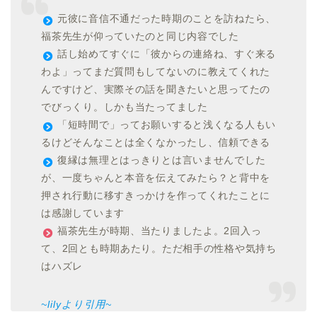
元彼に音信不通だった時期のことを訪ねたら、
福茶先生が仰っていたのと同じ内容でした
話し始めてすぐに「彼からの連絡ね、すぐ来る
わよ」ってまだ質問もしてないのに教えてくれた
んですけど、実際その話を聞きたいと思ってたの
でびっくり。しかも当たってました
「短時間で」ってお願いすると浅くなる人もい
るけどそんなことは全くなかったし、信頼できる
復縁は無理とはっきりとは言いませんでした
が、一度ちゃんと本音を伝えてみたら？と背中を
押され行動に移すきっかけを作ってくれたことに
は感謝しています
福茶先生が時期、当たりましたよ。2回入っ
て、2回とも時期あたり。ただ相手の性格や気持ち
はハズレ
~lilyより引用~