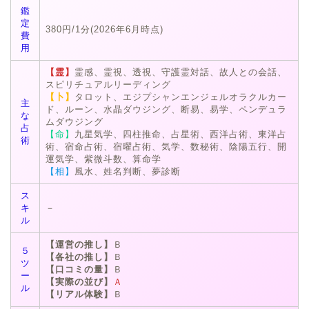
鑑
定
380円/1分(2026年6月時点)
費
用
【霊】
霊感、霊視、透視、守護霊対話、故人との会話、
スピリチュアルリーディング
【卜】
タロット、エジプシャンエンジェルオラクルカー
主
ド、ルーン、水晶ダウジング、断易、易学、ペンデュラ
な
ムダウジング
占
【命】
九星気学、四柱推命、占星術、西洋占術、東洋占
術
術、宿命占術、宿曜占術、気学、数秘術、陰陽五行、開
運気学、紫微斗数、算命学
【相】
風水、姓名判断、夢診断
ス
キ
－
ル
【運営の推し】
Ｂ
５
【各社の推し】
Ｂ
ツ
【口コミの量】
Ｂ
ー
【実際の並び】
Ａ
ル
【リアル体験】
Ｂ