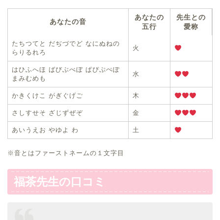
あなたの
先生との
あなたの音
五行
愛称
たちつてと だぢづでど なにぬねの
火
らりるれろ
はひふへほ ばびぶべぼ ぱぴぷぺぽ
水
まみむめも
かきくけこ がぎぐげご
木
さしすせそ ざじずぜぞ
金
あいうえお やゆよ わ
土
※音とはファーストネームの１文字目
福茶先生の口コミ