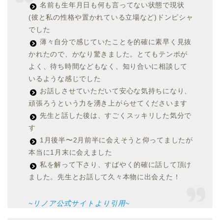
名前も生年月日も何も言ってない状態で現状
(彼と私の性格や置かれている立場など)ドンピシャ
でした
薄々自分で感じていたことを的確に素早く見抜
かれたので、かなり驚きました。とてもテンポが
よく、待ち時間などもなく、知り合いに相談して
いるような感じでした
お話しさせていただいて安心な気持ちになり、
頑張ろうという力を湧き上がらせてくださいます
先生と話した後は、すごくスッキリした気分で
す
1月後半〜2月前半に会えそうと仰ってましたが
本当に1月末に会えました
私を解って下さり、すばやく的確に話して頂け
ました。先生とお話して久々本物に出会えた！
~リノア公式サイトより引用~