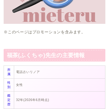
※このページはプロモーションを含みます。
福茶(ふくちゃ)先生の主要情報
所
電話占いリノア
属
性
女性
別
鑑
定
32年(2026年6月時点)
歴