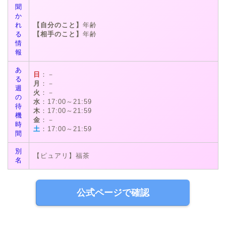
聞
か
れ
【自分のこと】
年齢
る
【相手のこと】
年齢
情
報
あ
日
：－
る
月
：－
週
火
：－
の
水
：17:00～21:59
待
木
：17:00～21:59
機
金
：－
時
土
：17:00～21:59
間
別
【ピュアリ】福茶
名
公式ページで確認