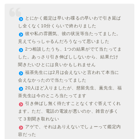
とにかく鑑定は早いわ喋るの早いわで引き延ば
し全くなく10分くらいで終わりました
彼や私の雰囲気、彼の状況等当たってました。
見えてらっしゃるんだろうなって思いました
2つ相談したうち、1つの結果がでて当たってま
した。あっさり引き伸ばししないから、結果だけ
聞きたいひとには良いかもしれません
福茶先生には2月は会えないと言われて本当に
会えなかったので当たってました
20人ほど入りましたが、慈留先生、薫先生、福
茶先生は今のところ当たってます
引き伸ばし無く待たすことなくすぐ答えてくれ
ます。ただ、電話の電波が悪いのか、雑音が多く
て３割聞き取れない
アゲで、それはありえないでしょーって鑑定内
容だった