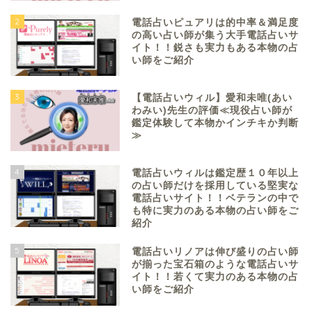
2
電話占いピュアリは的中率＆満足度
の高い占い師が集う大手電話占いサ
イト！！鋭さも実力もある本物の占
い師をご紹介
3
【電話占いウィル】愛和未唯(あい
わみい)先生の評価≪現役占い師が
鑑定体験して本物かインチキか判断
≫
4
電話占いウィルは鑑定歴１０年以上
の占い師だけを採用している堅実な
電話占いサイト！！ベテランの中で
も特に実力のある本物の占い師をご
紹介
5
電話占いリノアは伸び盛りの占い師
が揃った宝石箱のような電話占いサ
イト！！若くて実力のある本物の占
い師をご紹介