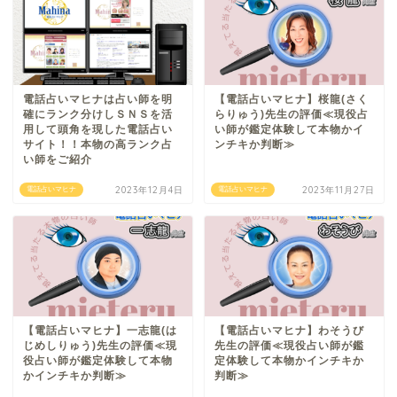
電話占いマヒナは占い師を明
【電話占いマヒナ】桜龍(さく
確にランク分けしＳＮＳを活
らりゅう)先生の評価≪現役占
用して頭角を現した電話占い
い師が鑑定体験して本物かイ
サイト！！本物の高ランク占
ンチキか判断≫
い師をご紹介
2023年12月4日
2023年11月27日
電話占いマヒナ
電話占いマヒナ
【電話占いマヒナ】一志龍(は
【電話占いマヒナ】わそうび
じめしりゅう)先生の評価≪現
先生の評価≪現役占い師が鑑
役占い師が鑑定体験して本物
定体験して本物かインチキか
かインチキか判断≫
判断≫