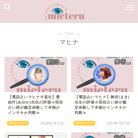
― TAG ―
マヒナ
【電話占いマヒナ※退社】愛
【電話占いマヒナ】舞祈(まき)
結叶(あゆか)先生の評価≪現役
先生の評価≪現役占い師が鑑
占い師が鑑定体験して本物か
定体験して本物かインチキか
インチキか判断≫
判断≫
2024年7月17日
2024年7月17日
電話占いマヒナ
電話占いマヒナ